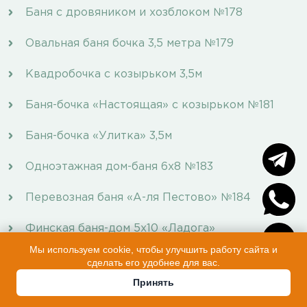
Баня с дровяником и хозблоком №178
Овальная баня бочка 3,5 метра №179
Квадробочка с козырьком 3,5м
Баня-бочка «Настоящая» с козырьком №181
Баня-бочка «Улитка» 3,5м
Одноэтажная дом-баня 6х8 №183
Перевозная баня «А-ля Пестово» №184
Финская баня-дом 5х10 «Ладога»
Мы используем cookie, чтобы улучшить работу сайта и
Винтовая свая 89я 2,5м купить
сделать его удобнее для вас.
Принять
Свайно винтовой фундамент 6х6 9 свай