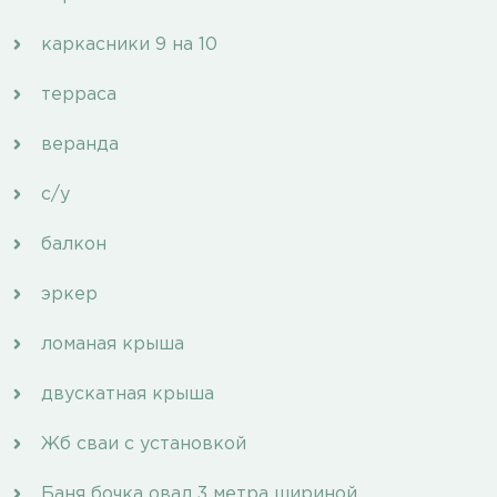
каркасники 9 на 10
терраса
веранда
с/у
балкон
эркер
ломаная крыша
двускатная крыша
Жб сваи с установкой
Баня бочка овал 3 метра шириной