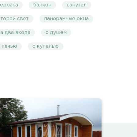
терраса
балкон
санузел
второй свет
панорамные окна
а два входа
с душем
с печью
с купелью