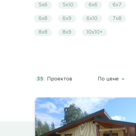
5х6
5х10
6х6
6х7
6х8
6х9
6х10
7х8
8х8
8х9
10х10+
35
Проектов
По цене