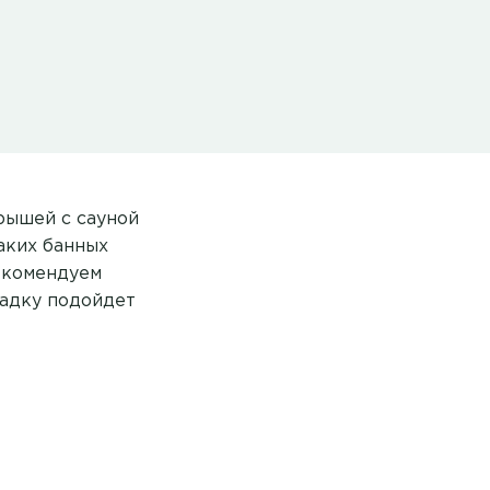
рышей с сауной
аких банных
рекомендуем
садку подойдет